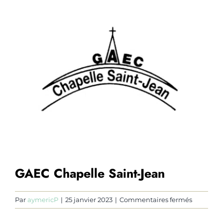
Mes huiles essentielles culinaires
agrandie
Ils me font confiance
Contact
Blog
GAEC Chapelle Saint-Jean
sur
Par
aymericP
|
25 janvier 2023
|
Commentaires fermés
GAEC
Chapelle