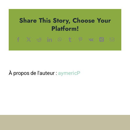
Saint-
Jean
Share This Story, Choose Your
Platform!
Facebook
X
Reddit
LinkedIn
WhatsApp
Tumblr
Pinterest
Vk
Xing
Email
À propos de l'auteur :
aymericP