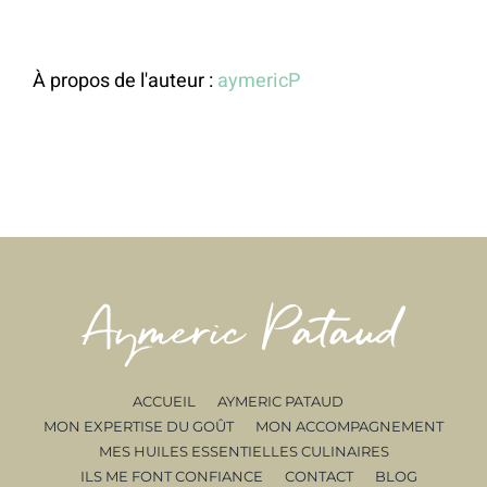
À propos de l'auteur :
aymericP
ACCUEIL
AYMERIC PATAUD
MON EXPERTISE DU GOÛT
MON ACCOMPAGNEMENT
MES HUILES ESSENTIELLES CULINAIRES
ILS ME FONT CONFIANCE
CONTACT
BLOG